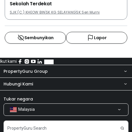
Sekolah Terdekat
SJK (C ) KHEOW BIN
SK KG SELAYANG
SK Seri Murni
Sembunyikan
Lapor
Ikut kami
PropertyGuru Group
Hubungi Kami
Tentang kita
Bilik Berita
Produk kami
Tukar negara
Malaysia
Kongsi Maklum Balas
Kerjaya