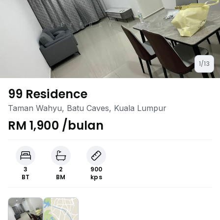
1/13
99 Residence
Taman Wahyu, Batu Caves, Kuala Lumpur
RM 1,900 /bulan
3
2
900
BT
BM
kps