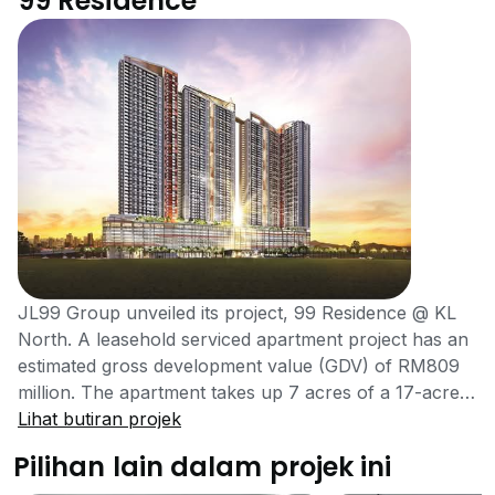
99 Residence
JL99 Group unveiled its project, 99 Residence @ KL
North. A leasehold serviced apartment project has an
estimated gross development value (GDV) of RM809
million. The apartment takes up 7 acres of a 17-acre
site owned by JL99 in KL North. 99 Residence is
Lihat butiran projek
designed to cater for own-stay, JL99 included more
Pilihan lain dalam projek ini
than 48 types of luxury facilities and spacious