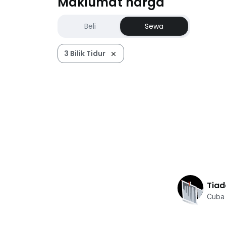
Maklumat harga
Beli
Sewa
3 Bilik Tidur
Tiad
Cuba 