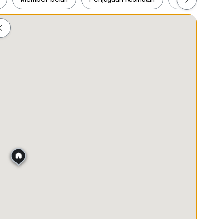
ah
Membeli-belah
Penjagaan Kesihatan
Makanan &