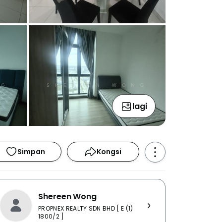
lagi
Simpan
Kongsi
Shereen Wong
PROPNEX REALTY SDN BHD [ E (1)
1800/2 ]