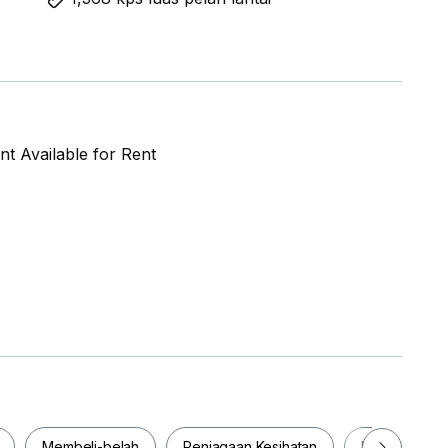
t Available for Rent
Membeli-belah
Penjagaan Kesihatan
Makanan & M