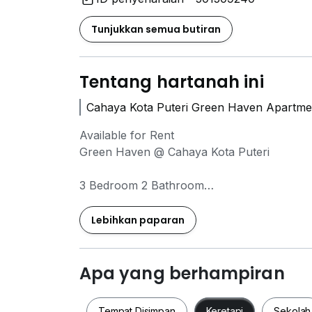
Tunjukkan semua butiran
Tentang hartanah ini
Cahaya Kota Puteri Green Haven Apartmen
Available for Rent
Green Haven @ Cahaya Kota Puteri
3 Bedroom 2 Bathroom
1368 sqft
Fully Furnished
Lebihkan paparan
Block C High Floor
Private Lift
2 Car Park
Apa yang berhampiran
International Lot
Freehold
Tempat Disimpan
Keretapi
Sekolah