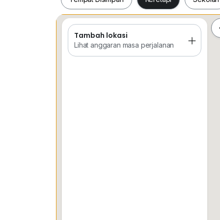
24 Hours G&G
Rental: RM3400 Nego
Tambah lokasi
Tempat Disimpan
Keretapi
Sekol
Lihat anggaran masa perjalanan