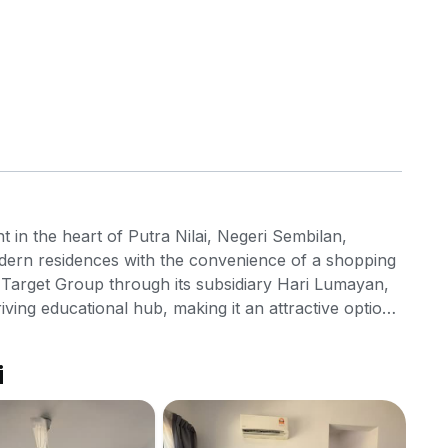
t in the heart of Putra Nilai, Negeri Sembilan,
odern residences with the convenience of a shopping
Target Group through its subsidiary Hari Lumayan,
thriving educational hub, making it an attractive option
d on one of the highest points in Nilai, Mesahill offers
ing landscapes.This high-density development
i
er 15.48 acres, housing SOHO units and serviced
uilt-ups ranging from a compact 350 sq ft to a more
 from individuals to small families. Layouts primarily
Me