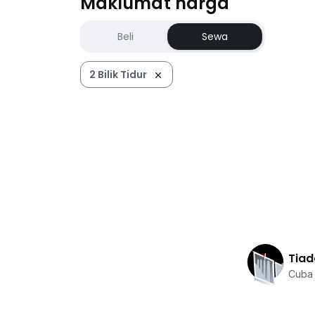
Maklumat harga
Beli
Sewa
2 Bilik Tidur
Tiad
Cuba 