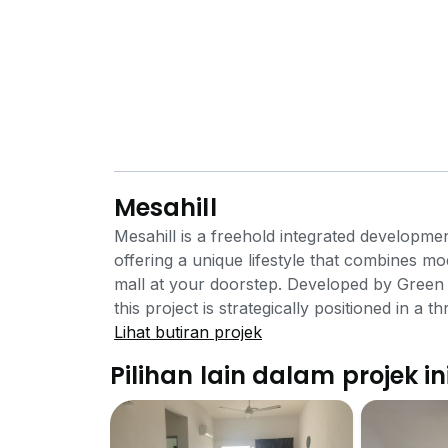
Mesahill
Mesahill is a freehold integrated developmen
offering a unique lifestyle that combines m
mall at your doorstep. Developed by Green 
this project is strategically positioned in a 
for students, families, and investors. Locate
Lihat butiran projek
residents impressive views of the surround
Pilihan lain dalam projek in
consists of three 25-storey towers built ov
apartments. The residential units feature b
spacious 850 sq ft, catering to various needs