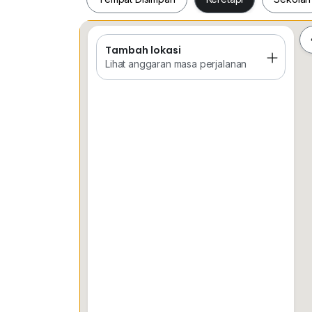
Tambah lokasi
Tempat Disimpan
Keretapi
Sekol
Lihat anggaran masa perjalanan