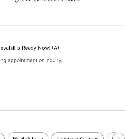
sahill is Ready Now! (A)
ing appointment or inquiry.
Membeli-belah
Penjagaan Kesihatan
Makanan & M