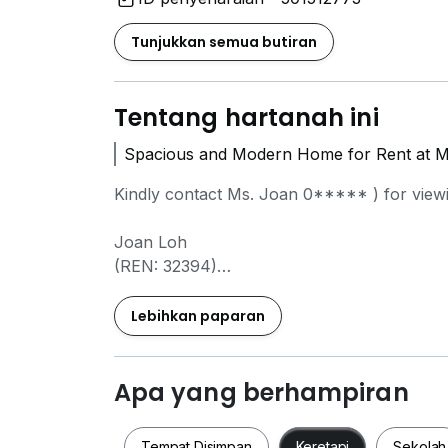
Tunjukkan semua butiran
Tentang hartanah ini
Spacious and Modern Home for Rent at Me
Kindly contact Ms. Joan
0*****
) for view
Joan Loh
(REN: 32394)
Real Estate Negotiator
Mobile:
0*****
Lebihkan paparan
Whatsapp link:
www.w*****
Email:
j*****@*****
Thank you.
Apa yang berhampiran
Tempat Disimpan
Keretapi
Sekolah