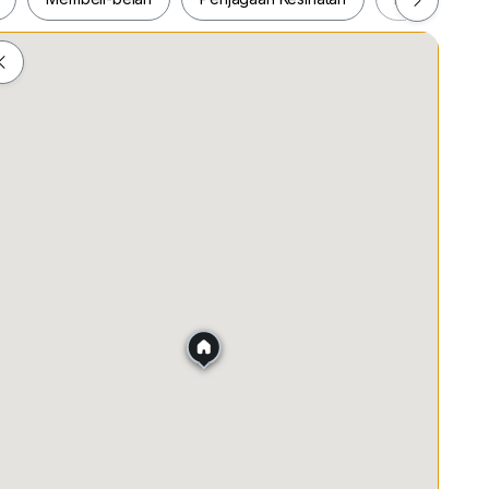
ah
Membeli-belah
Penjagaan Kesihatan
Makanan &