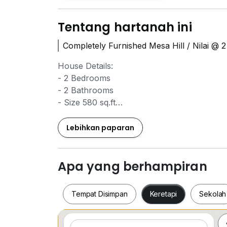
Tentang hartanah ini
Completely Furnished Mesa Hill / Nilai @
House Details:
- 2 Bedrooms
- 2 Bathrooms
- Size 580 sq.ft
- 1 Car Park
Lebihkan paparan
Facilities:
- 24hr Security
- Swimming Pool
Apa yang berhampiran
- GYM
Tempat Disimpan
Keretapi
Sekolah
Nearby Access:
- 1.8km to Nilai University
- 3.9km to AEON Nilai