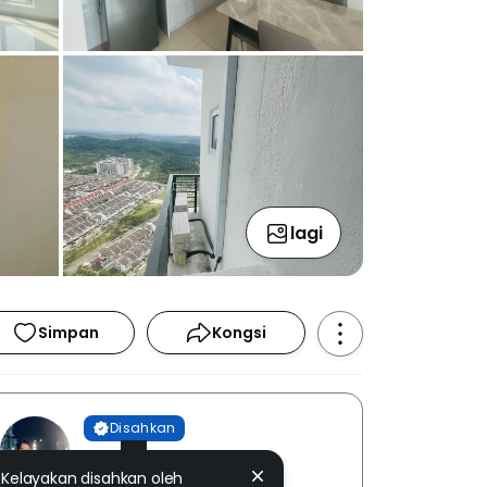
lagi
Simpan
Kongsi
Disahkan
Kayden Siah
Kelayakan disahkan oleh
RG REAL ESTATE [ E (3) 2096 ]