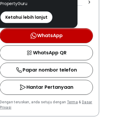
PropertyGuru
REN: 82035 disahkan
Nombor berdaftar LPEPH
Ketahui lebih lanjut
disahkan melalui OTP
WhatsApp
WhatsApp QR
Papar nombor telefon
Hantar Pertanyaan
Dengan teruskan, anda setuju dengan
Terma
&
Dasar
Privasi