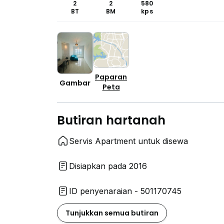
2
2
580
BT
BM
kps
Paparan
Gambar
Peta
Butiran hartanah
Servis Apartment untuk disewa
Disiapkan pada 2016
ID penyenaraian - 501170745
Tunjukkan semua butiran