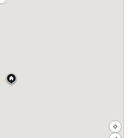
ah
Membeli-belah
Penjagaan Kesihatan
Makanan &