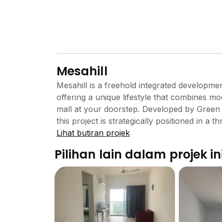
Mesahill
Mesahill is a freehold integrated developmen
offering a unique lifestyle that combines m
mall at your doorstep. Developed by Green 
this project is strategically positioned in a 
for students, families, and investors. Locate
Lihat butiran projek
residents impressive views of the surround
Pilihan lain dalam projek in
consists of three 25-storey towers built ov
apartments. The residential units feature b
spacious 850 sq ft, catering to various needs
include studio, 2-bedroom, and 3-bedroom c
650 sq ft (2 Bedrooms, 1 Bathroom) 850 sq
Mesahill is its direct connection to MesaMall, 