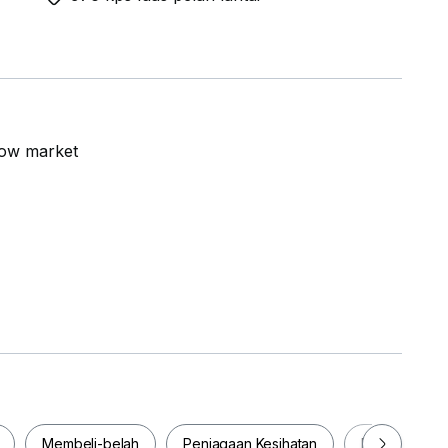
low market
Membeli-belah
Penjagaan Kesihatan
Makanan & M