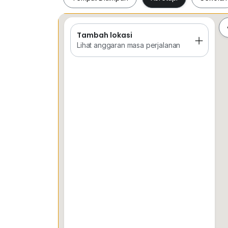
Tambah lokasi
Tempat Disimpan
Keretapi
Sekol
Lihat anggaran masa perjalanan