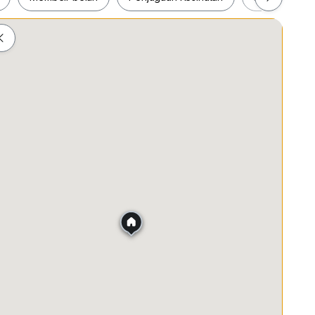
ah
Membeli-belah
Penjagaan Kesihatan
Makanan &