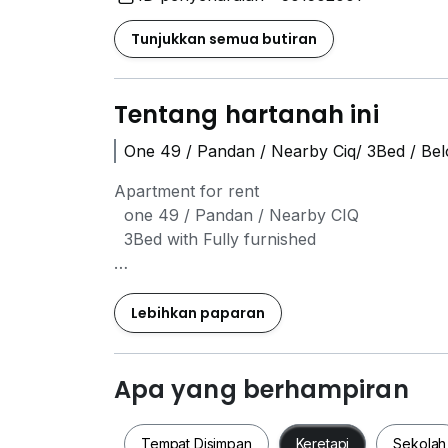
Tunjukkan semua butiran
Tentang hartanah ini
One 49 / Pandan / Nearby Ciq/ 3Bed / Be
Apartment for rent
one 49 / Pandan / Nearby CIQ
3Bed with Fully furnished
RM2100 per month
Booking fee 500
Lebihkan paparan
Pls contact me for more details
Apa yang berhampiran
Tempat Disimpan
Keretapi
Sekolah