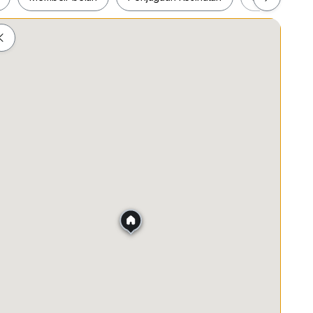
ah
Membeli-belah
Penjagaan Kesihatan
Makanan &
wing, Thank you