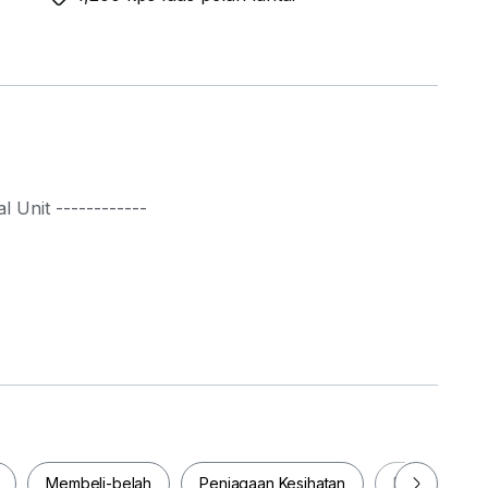
l Unit ------------
Membeli-belah
Penjagaan Kesihatan
Makanan & M