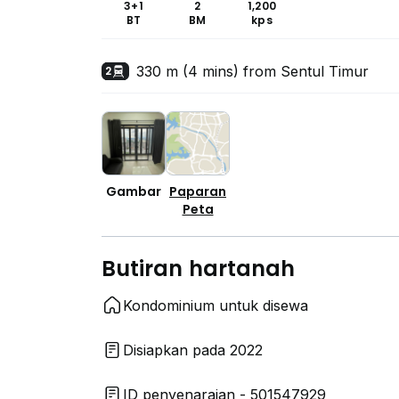
3+1
2
1,200
BT
BM
kps
330 m (4 mins) from Sentul Timur
2
Gambar
Paparan
Peta
Butiran hartanah
Kondominium untuk disewa
Disiapkan pada 2022
ID penyenaraian - 501547929