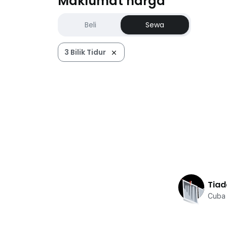
Maklumat harga
Beli
Sewa
3 Bilik Tidur
Tiad
Cuba 