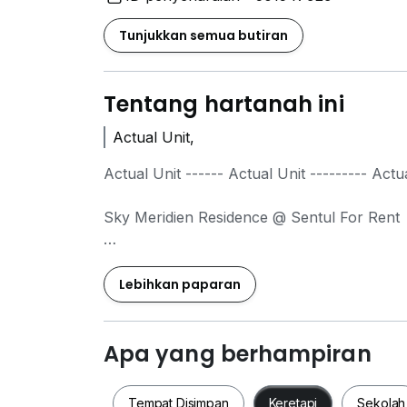
Tunjukkan semua butiran
Tentang hartanah ini
Actual Unit,
Actual Unit ------ Actual Unit --------- Actua
Sky Meridien Residence @ Sentul For Rent
Unit Details:
===========
Lebihkan paparan
- 1200sqft
- 3+1 Bedroom 2 Bathroom
- Water Heater
Apa yang berhampiran
- 2 Parking
- Fully Furnished
Tempat Disimpan
Keretapi
Sekolah