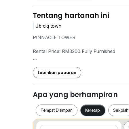
Tentang hartanah ini
Jb ciq town
PINNACLE TOWER
Rental Price: RM3200 Fully Furnished
Kindly Contact
Raymond
0*****
Lebihkan paparan
For More Details
( WELCOME OWNERS LISTING )
Apa yang berhampiran
- 3 bedroom 2 bathroom
- 1365 SQFT
Tempat Disimpan
Keretapi
Sekolah
- 24 HOUSE SECURITY & MORE FACILITY
- ONLY 5 MINS TO CIQ CUSTOM & CITY 
- PARTIALY FURNISH WITH CURTAIN, CE