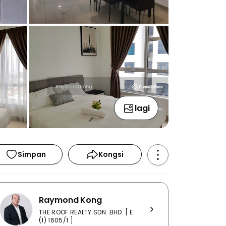
lagi
Simpan
Kongsi
Raymond Kong
THE ROOF REALTY SDN. BHD. [ E
(1) 1605/1 ]