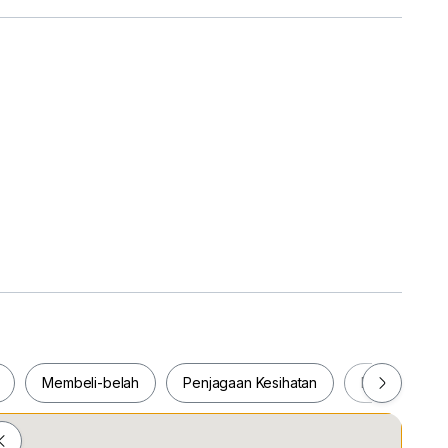
Membeli-belah
Penjagaan Kesihatan
Makanan & M
SQUARE
ILING FAN, GRILL, AIR-CON, WATER HEATER,