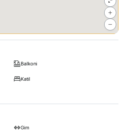
Balkoni
Katil
Gim