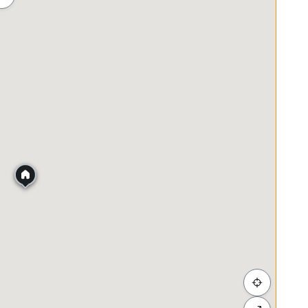
ah
Membeli-belah
Penjagaan Kesihatan
Makanan &
URS SECURITY, INFINITY SWIMMING POOL,
PLAYGROUND AND ETC.
USTOM CIQ, AND CITY SQUARE.
ullah