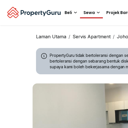
Beli
Sewa
Projek Bar
Laman Utama
Servis Apartment
Joho
PropertyGuru tidak bertoleransi dengan se
bertoleransi dengan sebarang bentuk disk
supaya kami boleh bekerjasama dengan 