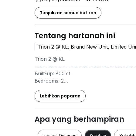
Tunjukkan semua butiran
Tentang hartanah ini
Trion 2 @ KL, Brand New Unit, Limited Uni
Trion 2 @ KL
==============================
Built-up: 800 sf
Bedrooms: 2
Bathrooms: 2
Car Park : 1
Lebihkan paparan
Asking price : RM 3,199
Many other options available in Trion 2 @ K
Apa yang berhampiran
I will try my best to find you the best home 
Tempat Disimpan
Keretapi
Sekolah