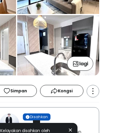
lagi
Simpan
Kongsi
Disahkan
Kerwin Ang
Kelayakan disahkan oleh
MCENTURY PROPERTIES SDN BHD