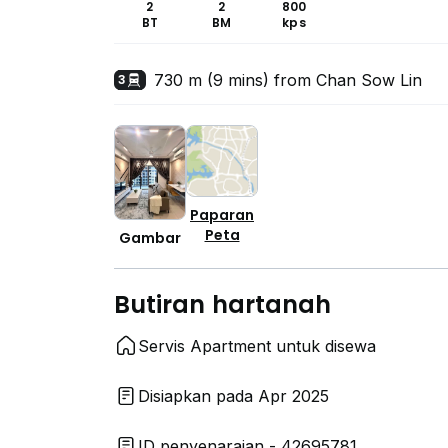
2
2
800
BT
BM
kps
730 m (9 mins) from Chan Sow Lin
3
Paparan
Peta
Gambar
Butiran hartanah
Servis Apartment untuk disewa
Disiapkan pada Apr 2025
ID penyenaraian - 42695781