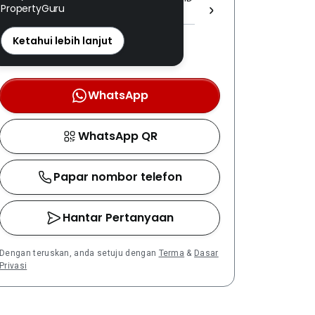
PropertyGuru
[ E (1) 1862 ]
REN: 65809 disahkan
Ketahui lebih lanjut
Nombor berdaftar LPEPH
disahkan melalui OTP
WhatsApp
WhatsApp QR
Papar nombor telefon
Hantar Pertanyaan
Dengan teruskan, anda setuju dengan
Terma
&
Dasar
Privasi