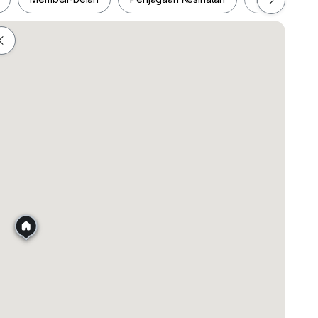
list and happy to assist ! --
================
ah
Membeli-belah
Penjagaan Kesihatan
Makanan &