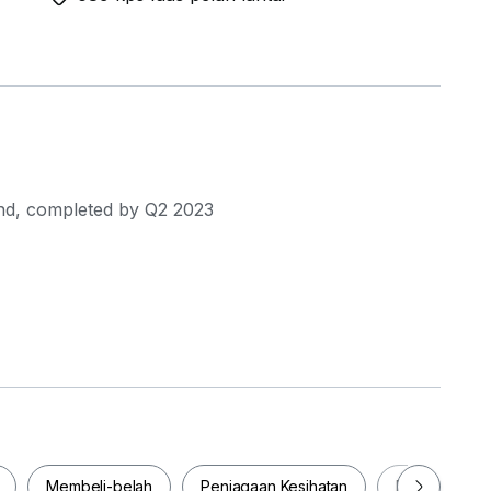
nd, completed by Q2 2023
min
ge
KEA Cheras
Membeli-belah
Penjagaan Kesihatan
Makanan & M