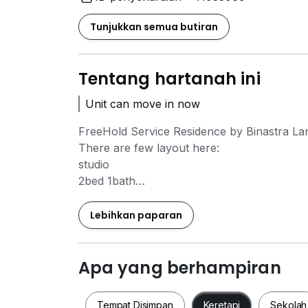
Tunjukkan semua butiran
Tentang hartanah ini
Unit can move in now
FreeHold Service Residence by Binastra La
There are few layout here:
studio
2bed 1bath
2bed 2bath
3bed 3bath
Lebihkan paparan
FREE VAN to MRT Chan Sow Lin every 20
Apa yang berhampiran
1km to Chan Sow Lin MRT & LRT Interchan
2km to Sunway Velocity Mall, MyTown & I
Tempat Disimpan
Keretapi
Sekolah