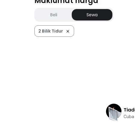
Maklumat harga
Beli
Sewa
2 Bilik Tidur
Tiad
Cuba 