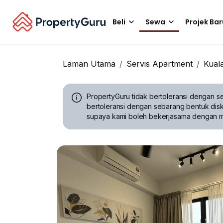
Beli
Sewa
Projek Bar
Laman Utama
Servis Apartment
Kual
PropertyGuru tidak bertoleransi dengan se
bertoleransi dengan sebarang bentuk disk
supaya kami boleh bekerjasama dengan 