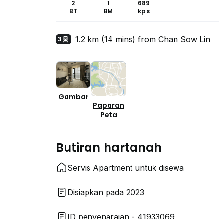
2
1
689
BT
BM
kps
1.2 km (14 mins) from Chan Sow Lin
3
Gambar
Paparan
Peta
Butiran hartanah
Servis Apartment untuk disewa
Disiapkan pada 2023
ID penyenaraian - 41933069