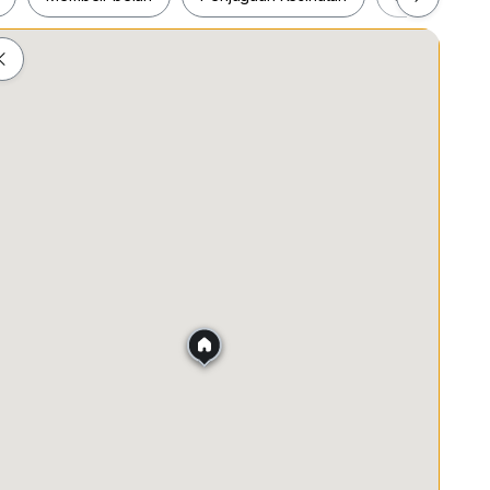
ah
Membeli-belah
Penjagaan Kesihatan
Makanan &