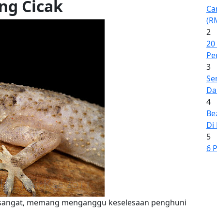
ng Cicak
Ca
(R
2
20
Pe
3
Se
Da
4
Be
Di
5
6 
yak sangat, memang menganggu keselesaan penghuni