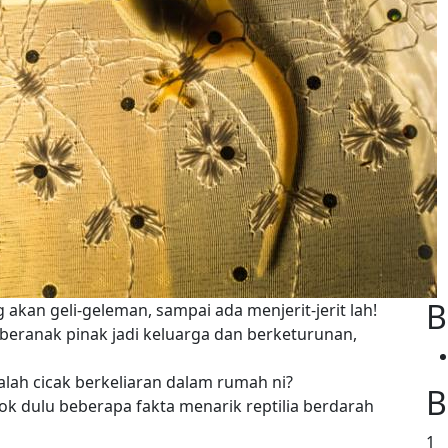
B
kan geli-geleman, sampai ada menjerit-jerit lah!
eranak pinak jadi keluarga dan berketurunan,
alah cicak berkeliaran dalam rumah ni?
B
ok dulu beberapa fakta menarik reptilia berdarah
1