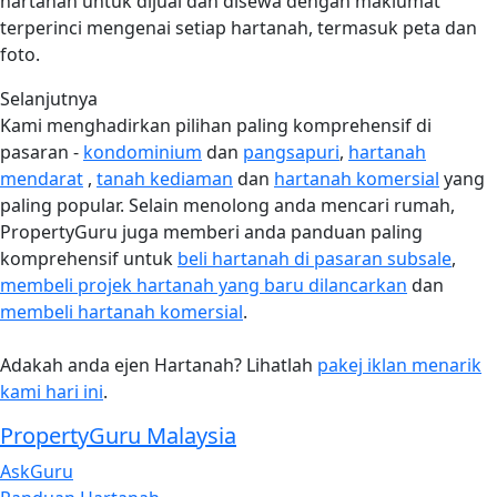
hartanah untuk dijual dan disewa dengan maklumat
terperinci mengenai setiap hartanah, termasuk peta dan
foto.
Selanjutnya
Kami menghadirkan pilihan paling komprehensif di
pasaran -
kondominium
dan
pangsapuri
,
hartanah
mendarat
,
tanah kediaman
dan
hartanah komersial
yang
paling popular. Selain menolong anda mencari rumah,
PropertyGuru juga memberi anda panduan paling
komprehensif untuk
beli hartanah di pasaran subsale
,
membeli projek hartanah yang baru dilancarkan
dan
membeli hartanah komersial
.
Adakah anda ejen Hartanah? Lihatlah
pakej iklan menarik
kami hari ini
.
PropertyGuru Malaysia
AskGuru