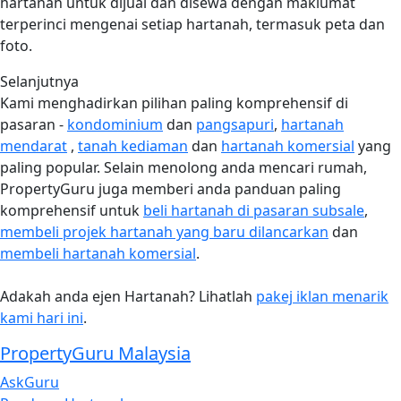
hartanah untuk dijual dan disewa dengan maklumat
terperinci mengenai setiap hartanah, termasuk peta dan
foto.
Selanjutnya
Kami menghadirkan pilihan paling komprehensif di
pasaran -
kondominium
dan
pangsapuri
,
hartanah
mendarat
,
tanah kediaman
dan
hartanah komersial
yang
paling popular. Selain menolong anda mencari rumah,
PropertyGuru juga memberi anda panduan paling
komprehensif untuk
beli hartanah di pasaran subsale
,
membeli projek hartanah yang baru dilancarkan
dan
membeli hartanah komersial
.
Adakah anda ejen Hartanah? Lihatlah
pakej iklan menarik
kami hari ini
.
PropertyGuru Malaysia
AskGuru