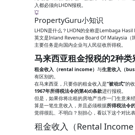
入都必须向LHDN报税。
PropertyGuru小知识
LHDN是什么？LHDN的全称是Lembaga Hasil
英文是Inland Revenue Board Of M
主要任务是向国内企业与人民征收所得税。
马来西亚租金报税的2种类
租金收入（rental income）
与
生意收入（busin
有区别的。
在马来西亚，只要你的租金收入是
“被动式”
的收
1967年所得税法令的第4(d)条款
进行报税。
但是，如果你将出租的房地产当作一门生意来
算是一笔生意收入，并且必须根据
所得税法令的第
觉得很乱、不明白？别担心，看以下这个对比
租金收入（Rental Incom