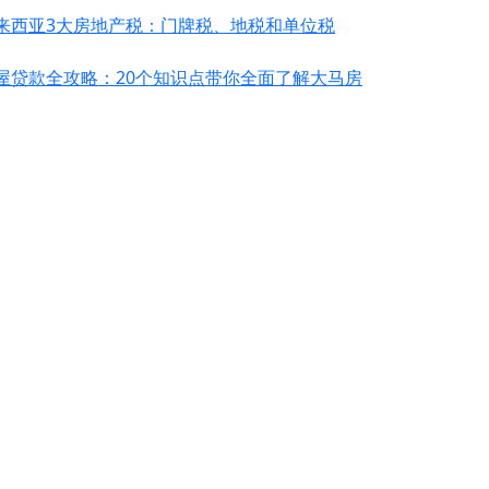
来西亚3大房地产税：门牌税、地税和单位税
屋贷款全攻略：20个知识点带你全面了解大马房