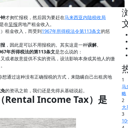
分钟
才匆忙报税，然后因为要赶在
马来西亚内陆税收局
是在
呈报
房地产租金收入。
报）租金收入，而受到
1967年所得税法令第113条文
的惩
回报
，因此是可以不用报税的。其实这是一种
误解
。
967年所得税法的第113条文
是怎么说的：
，又或者故意提供不实的资讯，设法影响本身或其他人的缴
）
。
你想通过这种没有正确报税的方式，来隐瞒自己出租房地
1
马
减免
的资讯之前，我们还是先得从基础说起。
略
（
Rental Income Tax
）是
2
大
3
1
4