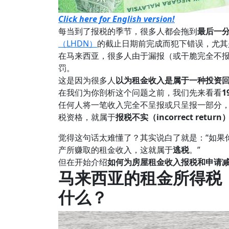
Click here for English version!
每当到了报税的季节，很多人都会拖到
最后一
（LHDN）
的截止日期前完成而犯下错误，尤其
在马来西亚，很多人由于漏报（或干脆完全不
罚。
这是因为很多人
以为租金收入是属于一种投资
在我们为你剖析这个问题之前，我们先来看看
1
任何人将一笔收入完全不呈报或只呈报一部分
税资格，就属于
报税不实（incorrect return
觉得这句话太难懂了？其实说白了就是：“如果
产所赚取的租金收入，这就属于
逃税
。”
但在开始介绍
如何为房屋租金收入报税和申请
马来西亚的租金所得税
什么
？