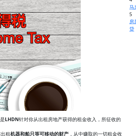
马
5
房
贷
是
LHDN
针对你从出租房地产获得的租金收入，所征收的
连出租
机器和船只等可移动的财产
，从中赚取的一切租金收