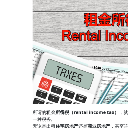
所谓的
租金所得税（rental income tax）
，就
一种税务。
无论是出租
住宅房地产
还是
商业房地产
，甚至