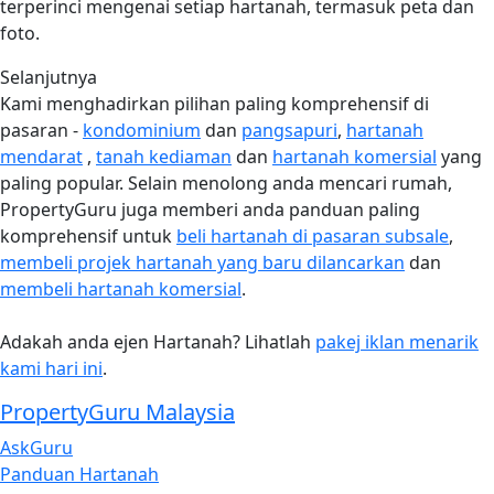
terperinci mengenai setiap hartanah, termasuk peta dan
foto.
Selanjutnya
Kami menghadirkan pilihan paling komprehensif di
pasaran -
kondominium
dan
pangsapuri
,
hartanah
mendarat
,
tanah kediaman
dan
hartanah komersial
yang
paling popular. Selain menolong anda mencari rumah,
PropertyGuru juga memberi anda panduan paling
komprehensif untuk
beli hartanah di pasaran subsale
,
membeli projek hartanah yang baru dilancarkan
dan
membeli hartanah komersial
.
Adakah anda ejen Hartanah? Lihatlah
pakej iklan menarik
kami hari ini
.
PropertyGuru Malaysia
AskGuru
Panduan Hartanah