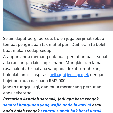
Selain dapat pergi bercuti, boleh juga berjimat sebab
tempat penginapan tak mahal pun. Duit lebih tu boleh
buat makan sedap-sedap.
Ataupun anda memang nak buat percutian bajet sebab
ada rancangan lain, lagi senang. Mungkin dah lama
rasa nak ubah suai apa yang ada dekat rumah kan,
bolehlah ambil inspirasi
pelbagai jenis projek
dengan
bajet bermula daripada RM2,000.
Jangan tunggu lagi, dan mula merancang percutian
anda sekarang!
Percutian kenalah seronok, jadi apa kata tengok
senarai bangunan yang wajib anda lawati ni
atau
anda boleh tengok
senarai rumah bak hotel untuk