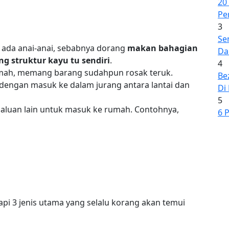
20
Pe
3
Se
 ada anai-anai, sebabnya dorang
makan bahagian
Da
g struktur kayu tu sendiri
.
4
 rumah, memang barang sudahpun rosak teruk.
Be
engan masuk ke dalam jurang antara lantai dan
Di
5
 laluan lain untuk masuk ke rumah. Contohnya,
6 
etapi 3 jenis utama yang selalu korang akan temui