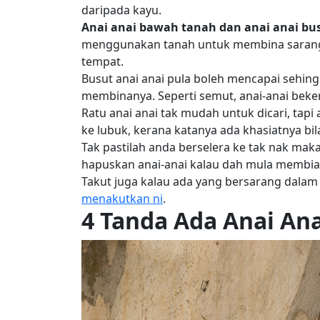
daripada kayu.
Anai anai bawah tanah dan anai anai bu
menggunakan tanah untuk membina sarang an
tempat.
Busut anai anai pula boleh mencapai sehing
membinanya. Seperti semut, anai-anai beke
Ratu anai anai tak mudah untuk dicari, tap
ke lubuk, kerana katanya ada khasiatnya bi
Tak pastilah anda berselera ke tak nak makan
hapuskan anai-anai kalau dah mula membi
Takut juga kalau ada yang bersarang dala
menakutkan ni
.
4 Tanda Ada Anai Ana