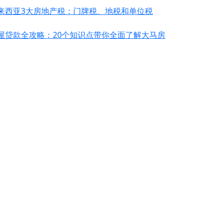
来西亚3大房地产税：门牌税、地税和单位税
屋贷款全攻略：20个知识点带你全面了解大马房