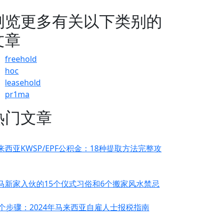
浏览更多有关以下类别的
文章
freehold
hoc
leasehold
pr1ma
热门文章
来西亚KWSP/EPF公积金：18种提取方法完整攻
马新家入伙的15个仪式习俗和6个搬家风水禁忌
0个步骤：2024年马来西亚自雇人士报税指南