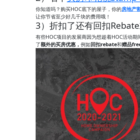
你知道吗？购买HOC底下的屋子，你的
房地产
让你节省至少好几千块的费用哦！
3）折扣了还有回扣Rebate或
有些HOC项目的发展商因为想趁着HOC活动
了
额外的买房优惠，
例如
回扣rebate
和
赠品free