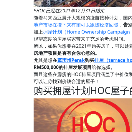
*HOC已经在2021年12月31日结束
随着马来西亚展开大规模的疫苗接种计划，国内的
地产市场在接下来有望可以跟随经济回暖
，
告
加上
拥屋计划（Home Ownership Campai
观望态度的房屋买家带来了充足的考虑时间。
所以，如果你想要在2021年购买房子，可以趁
房地产项目是否有合你心意的。
尤其是想
在
霹雳州Perak
购买
排屋（terrace h
RM500,000的排屋发展项目
给你选择。
而且这些在霹雳的HOC排屋项目涵盖了中价位
可以让你找到价钱合适的屋子！
购买拥屋计划HOC屋子