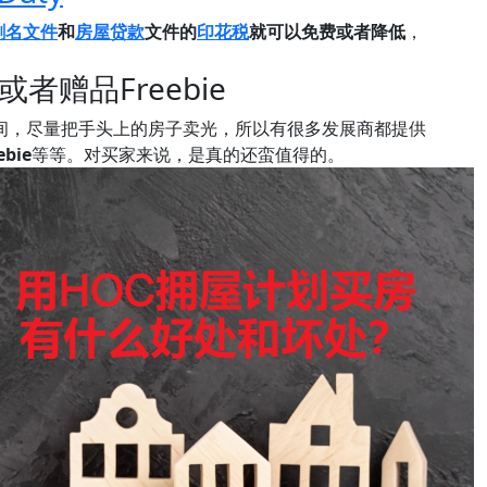
割名文件
和
房屋贷款
文件的
印花税
就可以免费或者降低
，
者赠品Freebie
期间，尽量把手头上的房子卖光，所以有很多发展商都提供
bie
等等。对买家来说，是真的还蛮值得的。