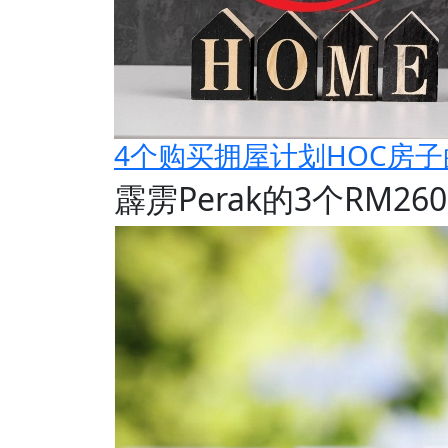
4个购买拥屋计划HOC房
霹雳Perak的3个RM26