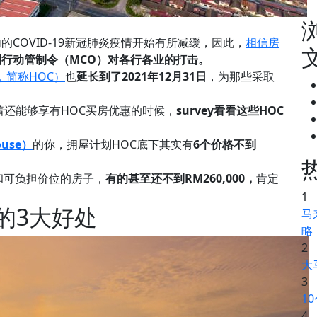
COVID-19新冠肺炎疫情开始有所减缓，因此，
相信房
别行动管制令（MCO）对各行各业的打击。
gn，简称HOC）
也
延长到了2021年12月31日
，为那些采取
着还能够享有HOC买房优惠的时候，
survey看看这些HOC
ouse）
的你，拥屋计划HOC底下其实有
6个价格不到
和可负担价位的房子，
有的甚至还不到RM260,000，
肯定
1
的3大好处
马
略
2
大
3
1
4