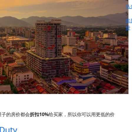
马
5
房
贷
屋子的房价都会
折扣10%
给买家，所以你可以用更低的价
uty