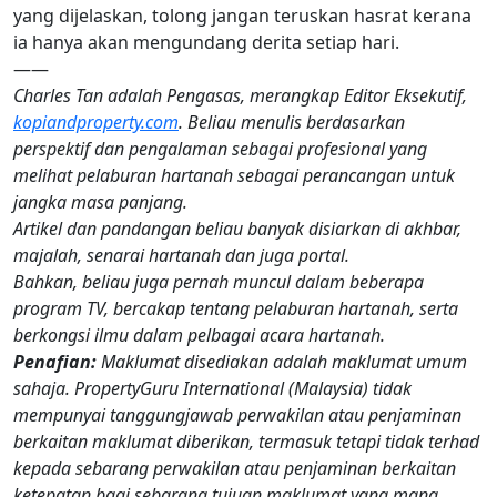
yang dijelaskan, tolong jangan teruskan hasrat kerana
ia hanya akan mengundang derita setiap hari.
——
Charles Tan adalah Pengasas, merangkap Editor Eksekutif,
kopiandproperty.com
. Beliau menulis berdasarkan
perspektif dan pengalaman sebagai profesional yang
melihat pelaburan hartanah sebagai perancangan untuk
jangka masa panjang.
Artikel dan pandangan beliau banyak disiarkan di akhbar,
majalah, senarai hartanah dan juga portal.
Bahkan, beliau juga pernah muncul dalam beberapa
program TV, bercakap tentang pelaburan hartanah, serta
berkongsi ilmu dalam pelbagai acara hartanah.
Penafian:
Maklumat disediakan adalah maklumat umum
sahaja. PropertyGuru International (Malaysia) tidak
mempunyai tanggungjawab perwakilan atau penjaminan
berkaitan maklumat diberikan, termasuk tetapi tidak terhad
kepada sebarang perwakilan atau penjaminan berkaitan
ketepatan bagi sebarang tujuan maklumat yang mana